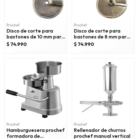
Prochef
Prochef
Disco de corte para
Disco de corte para
bastones de 10 mm para
bastones de 8 mm para
procesador hlc-300
procesador hlc-300
$ 74.990
$ 74.990
Prochef
Prochef
Hamburguesera prochef
Rellenador de churros
formadora de
prochef manual vertical