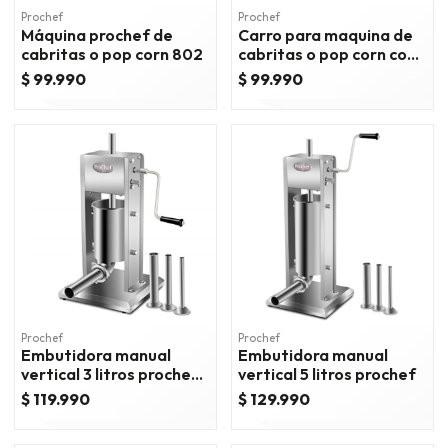
Prochef
Prochef
Máquina prochef de
Carro para maquina de
cabritas o pop corn 802
cabritas o pop corn con
puerta
$ 99.990
$ 99.990
Prochef
Prochef
Embutidora manual
Embutidora manual
vertical 3 litros prochef
vertical 5 litros prochef
(eb)
$ 119.990
$ 129.990