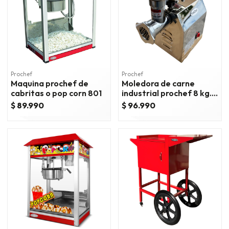
Prochef
Prochef
Maquina prochef de
Moledora de carne
cabritas o pop corn 801
industrial prochef 8 kg.
70 kg/hora
$ 89.990
$ 96.990