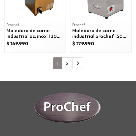
Prochef
Prochef
Moledora de carne
Moledora de carne
industrial ac. inox. 120
industrial prochef 150
kg/hora con reversa
kg/hora
$ 169.990
$ 179.990
1
2