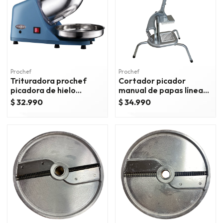
Prochef
Prochef
Trituradora prochef
Cortador picador
picadora de hielo
manual de papas línea
eléctrica
economica
$ 32.990
$ 34.990