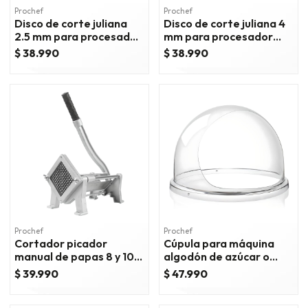
Prochef
Prochef
Disco de corte juliana
Disco de corte juliana 4
2.5 mm para procesador
mm para procesador
hlc-300
hlc-300
$ 38.990
$ 38.990
Prochef
Prochef
Cortador picador
Cúpula para máquina
manual de papas 8 y 10
algodón de azúcar o
mm.
algodonera
$ 39.990
$ 47.990