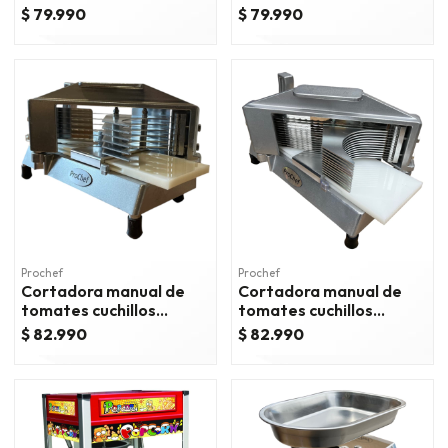
hamburguesas 10 cm
$ 79.990
$ 79.990
Prochef
Prochef
Cortadora manual de
Cortadora manual de
tomates cuchillos
tomates cuchillos
dentados 10 mm.
dentados 5 mm.
$ 82.990
$ 82.990