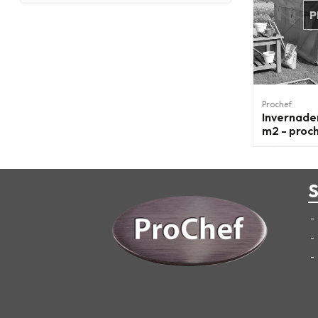
P
Prochef
Invernader
m2 - proc
S