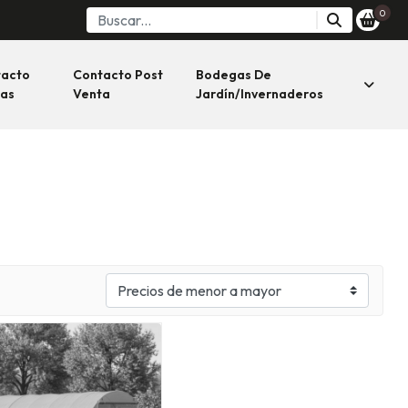
0
tacto
Contacto Post
Bodegas De
as
Venta
Jardín/invernaderos