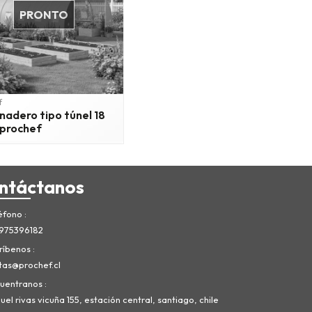
PRONTO
f
nadero tipo túnel 18
 prochef
ntáctanos
éfono
975396182
ríbenos
tas@prochef.cl
uentranos
el rivas vicuña 155, estación central, santiago, chile