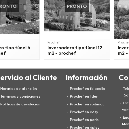
RONTO
PRONTO
Prochef
Proche
o tipo túnel 6
Invernadero tipo túnel 12
Inver
hef
m2 - prochef
m2 -
ervicio al Cliente
Información
Co
Horarios de atención
Prochef en falabella
Tel
+56
Términos y condiciones
Prochef en lider
Esc
Políticas de devolución
Prochef en sodimac
ven
Prochef en easy
Enc
Prochef en paris
Manu
Prochef en ripley