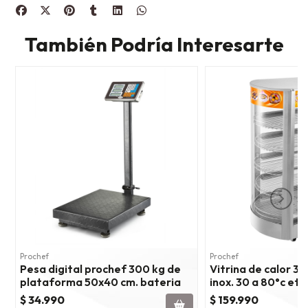
También Podría Interesarte
Prochef
Prochef
Pesa digital prochef 300 kg de
Vitrina de calor 35
plataforma 50x40 cm. bateria
inox. 30 a 80°c et
$ 34.990
$ 159.990