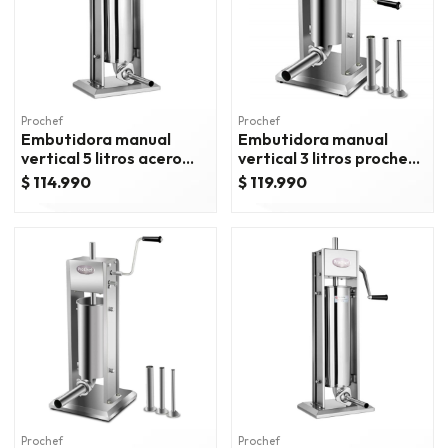
Prochef
Prochef
Embutidora manual
Embutidora manual
vertical 5 litros acero
vertical 3 litros prochef
inox.
(eb)
$ 114.990
$ 119.990
Prochef
Prochef