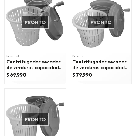
PRONTO
PRONTO
Prochef
Prochef
Centrifugador secador
Centrifugador secador
de verduras capacidad
de verduras capacidad
12 lts - naranjo.
25 lts - naranjo.
$ 69.990
$ 79.990
PRONTO