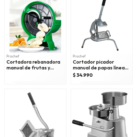
Prochef
Prochef
Cortadora rebanadora
Cortador picador
manual de frutas y
manual de papas línea
verduras - prochef
economica
$ 34.990