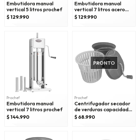
Embutidora manual
Embutidora manual
vertical 5 litros prochef
vertical 7 litros acero
inox.
$ 129.990
$ 129.990
PRONTO
Prochef
Prochef
Embutidora manual
Centrifugador secador
vertical 7 litros prochef
de verduras capacidad
12 lts - verde.
$ 144.990
$ 68.990