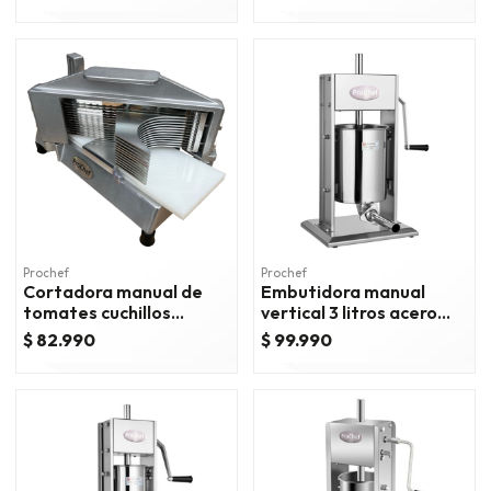
Prochef
Prochef
Cortadora manual de
Embutidora manual
tomates cuchillos
vertical 3 litros acero
dentados 5 mm.
inox.
$ 82.990
$ 99.990