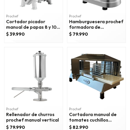
Prochef
Prochef
Cortador picador
Hamburguesera prochef
manual de papas 8 y 10
formadora de
mm.
hamburguesas 10 cm
$ 39.990
$ 79.990
Prochef
Prochef
Rellenador de churros
Cortadora manual de
prochef manual vertical
tomates cuchillos
dentados 10 mm.
$ 79.990
$ 82.990