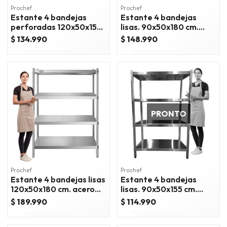
Prochef
Prochef
Estante 4 bandejas
Estante 4 bandejas
perforadas 120x50x155
lisas. 90x50x180 cm.
cm. acero inox
acero inox
$ 134.990
$ 148.990
PRONTO
Prochef
Prochef
Estante 4 bandejas lisas
Estante 4 bandejas
120x50x180 cm. acero
lisas. 90x50x155 cm.
inox
acero inox
$ 189.990
$ 114.990