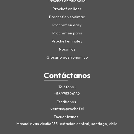
Prochef en falabella
Prochef en lider
Prochef en sodimac
Prochef en easy
Prochef en paris
Prochef en ripley
Nosotros
Glosario gastronómico
Contáctanos
Teléfono
+56975396182
Escríbenos
ventas@prochef.cl
Encuentranos
Manuel rivas vicuña 155, estación central, santiago, chile