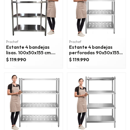
Prochef
Prochef
Estante 4 bandejas
Estante 4 bandejas
lisas. 100x50x155 cm.
perforadas 90x50x155
acero inox
cm. acero inox
$ 119.990
$ 119.990