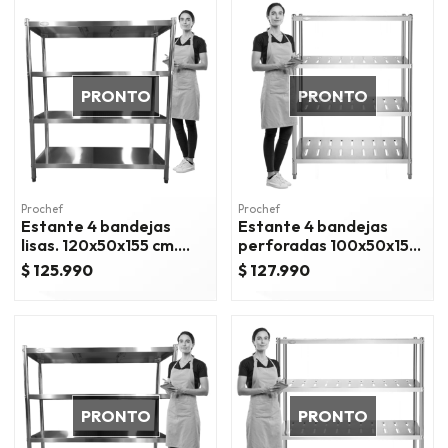
PRONTO
PRONTO
Prochef
Prochef
Estante 4 bandejas
Estante 4 bandejas
lisas. 120x50x155 cm.
perforadas 100x50x155
acero inox
cm. acero inox
$ 125.990
$ 127.990
PRONTO
PRONTO