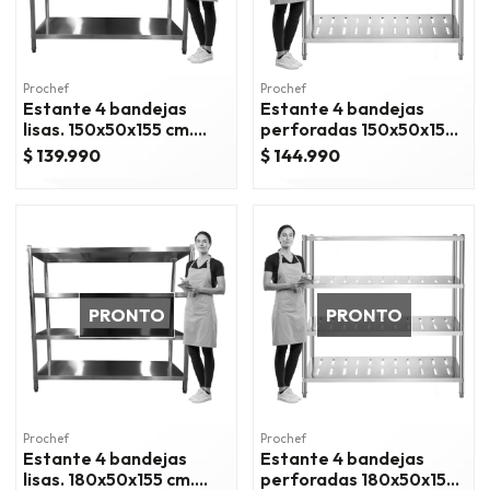
Prochef
Prochef
Estante 4 bandejas
Estante 4 bandejas
lisas. 150x50x155 cm.
perforadas 150x50x155
acero inox
cm. acero inox
$ 139.990
$ 144.990
PRONTO
PRONTO
Prochef
Prochef
Estante 4 bandejas
Estante 4 bandejas
lisas. 180x50x155 cm.
perforadas 180x50x155