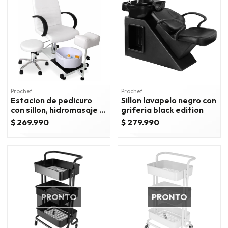
Prochef
Prochef
Estacion de pedicuro
Sillon lavapelo negro con
con sillon, hidromasaje y
griferia black edition
piso
$ 269.990
$ 279.990
PRONTO
PRONTO