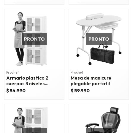
PRONTO
PRONTO
Prochef
Prochef
Armario plastico 2
Mesa de manicure
cuerpos 3 niveles.
plegable portatil
53x36x156 cm.
$ 54.990
$ 59.990