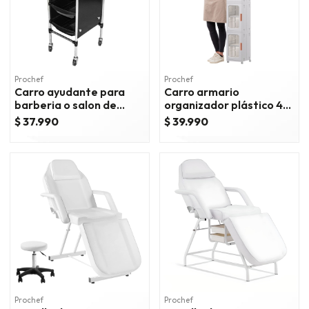
Prochef
Prochef
Carro ayudante para
Carro armario
barberia o salon de
organizador plástico 4
belleza
niveles 25x29x166 cm.
$ 37.990
$ 39.990
Prochef
Prochef