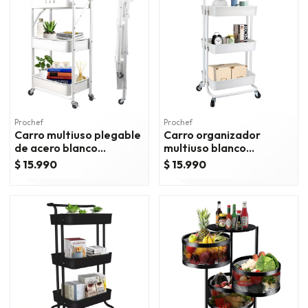
Prochef
Prochef
Carro multiuso plegable
Carro organizador
de acero blanco
multiuso blanco
45x30x88 cm.
bandejas plásticas
$ 15.990
$ 15.990