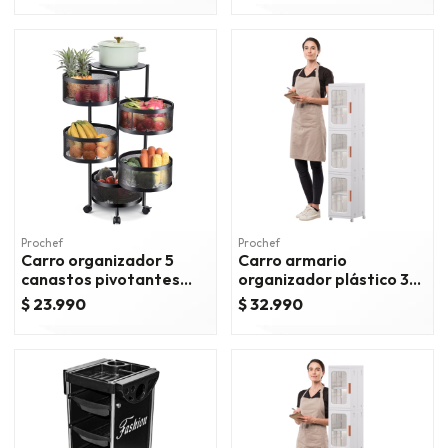
Prochef
Prochef
Carro organizador 5
Carro armario
canastos pivotantes
organizador plástico 3
redondos
niveles 25x29x126 cm.
$ 23.990
$ 32.990