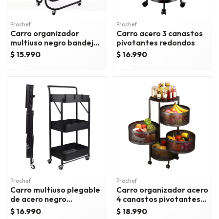
Prochef
Prochef
Carro organizador
Carro acero 3 canastos
multiuso negro bandejas
pivotantes redondos
plásticas
$ 15.990
$ 16.990
Prochef
Prochef
Carro multiuso plegable
Carro organizador acero
de acero negro
4 canastos pivotantes
45x30x88 cm.
redondos
$ 16.990
$ 18.990