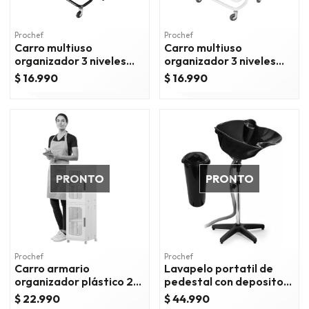
Prochef
Prochef
Carro multiuso
Carro multiuso
organizador 3 niveles
organizador 3 niveles
100% acero negro
100% acero blanco
$ 16.990
$ 16.990
PRONTO
PRONTO
Prochef
Prochef
Carro armario
Lavapelo portatil de
organizador plástico 2
pedestal con deposito
niveles 25x29x86 cm.
de agua
$ 22.990
$ 44.990