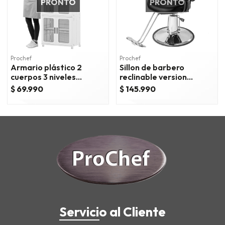
PRONTO
PRONTO
Prochef
Prochef
Armario plástico 2
Sillon de barbero
cuerpos 3 niveles
reclinable version
65x39x172 cm
standard
$ 69.990
$ 145.990
Servicio al Cliente