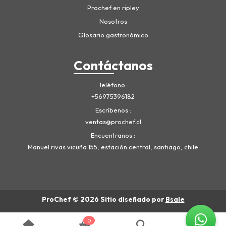
Prochef en ripley
Nosotros
Glosario gastronómico
Contáctanos
Teléfono
+56975396182
Escríbenos
ventas@prochef.cl
Encuentranos
Manuel rivas vicuña 155, estación central, santiago, chile
ProChef © 2026
Sitio diseñado por
Bsale
0