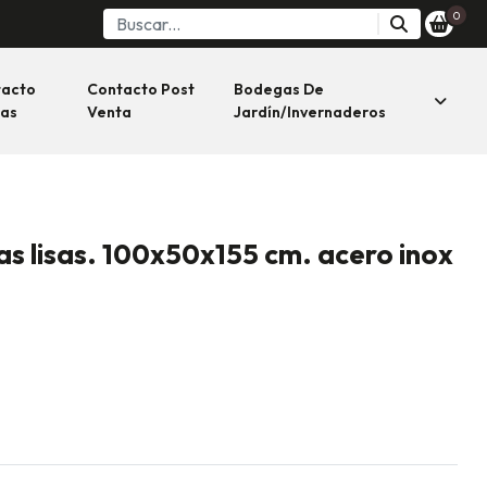
0
tacto
Contacto Post
Bodegas De
as
Venta
Jardín/invernaderos
s lisas. 100x50x155 cm. acero inox