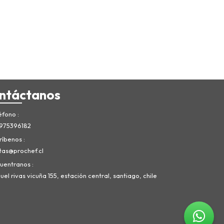
ntáctanos
éfono
975396182
ríbenos
tas@prochef.cl
uentranos
el rivas vicuña 155, estación central, santiago, chile