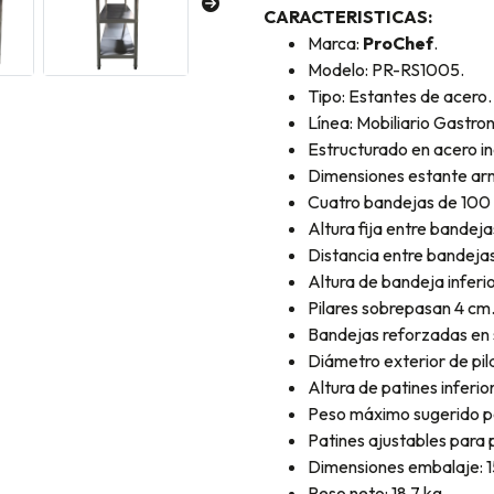
CARACTERISTICAS:
Marca:
ProChef
.
Modelo: PR-RS1005.
Tipo: Estantes de acero
Línea: Mobiliario Gastr
Estructurado en acero i
Dimensiones estante arm
Cuatro bandejas de 100
Altura fija entre bandeja
Distancia entre bandejas
Altura de bandeja inferio
Pilares sobrepasan 4 cm.
Bandejas reforzadas en s
Diámetro exterior de pila
Altura de patines inferio
Peso máximo sugerido p
Patines ajustables para 
Dimensiones embalaje: 1
Peso neto: 18.7 kg.