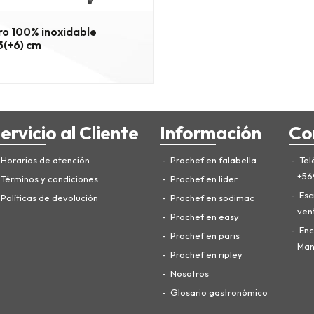
o 100% inoxidable
(+6) cm
ervicio al Cliente
Información
Co
Horarios de atención
Prochef en falabella
Tel
+56
Términos y condiciones
Prochef en lider
Esc
Políticas de devolución
Prochef en sodimac
ven
Prochef en easy
Enc
Prochef en paris
Manu
Prochef en ripley
Nosotros
Glosario gastronómico