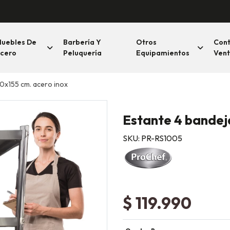
uebles De
Barbería Y
Otros
Con
cero
Peluquería
Equipamientos
Vent
50x155 cm. acero inox
Estante 4 bandeja
SKU: PR-RS1005
$ 119.990