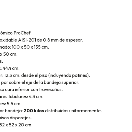
.
onómico ProChef.
noxidable AISI-201 de 0.8 mm de espesor.
ado: 100 x 50 x 155 cm.
 x 50 cm.
s.
: 44.4 cm.
r: 12.3 cm. desde el piso (incluyendo patines).
 por sobre el eje de la bandeja superior.
u cara inferior con travesaños.
res tubulares: 4.3 cm.
res: 5.5 cm.
or bandeja:
200 kilos
distribuidos uniformemente.
pisos disparejos.
52 x 52 x 20 cm.