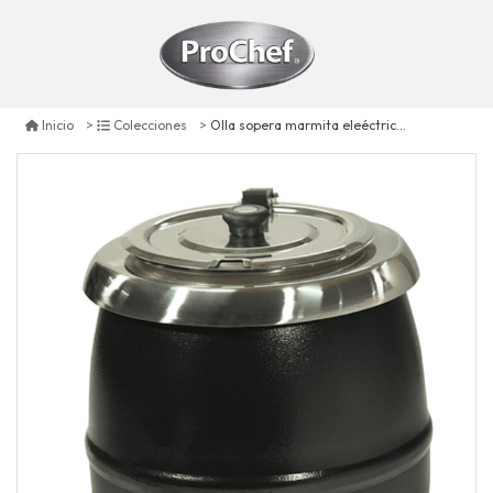
Olla sopera marmita eleéctrica 10 litros
Inicio
Colecciones