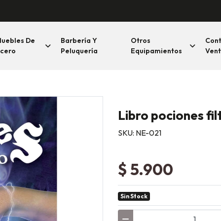
uebles De
Barbería Y
Otros
Con
cero
Peluquería
Equipamientos
Vent
Libro pociones fi
SKU: NE-021
$ 5.900
Sin Stock