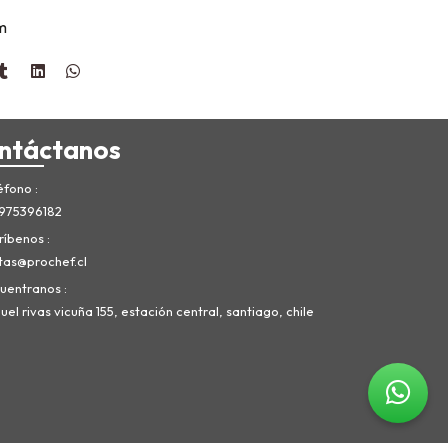
m
ntáctanos
éfono
975396182
ríbenos
tas@prochef.cl
uentranos
el rivas vicuña 155, estación central, santiago, chile