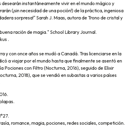
es desearán instantáneamente vivir en el mundo mágico y
án (¡sin necesidad de una poción!) de la práctica, ingeniosa
dera sorpresa!" Sarah J. Maas, autora de Trono de cristal y
buena ración de magia." School Library Journal.
kus .
rra y con once años se mudó a Canadá. Tras licenciarse en la
icó a viajar por el mundo hasta que finalmente se asentó en
gía Pociones con Filtro (Nocturna, 2016), seguido de Elixir
octurna, 2018), que se vendió en subastas a varios países
.
016.
olapas.
N°27.
asía, romance, magia, pociones, redes sociales, competición.