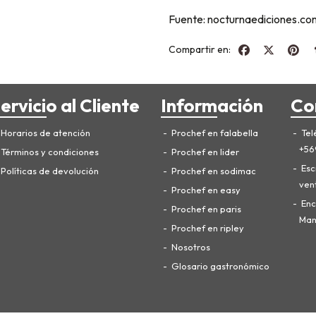
Fuente: nocturnaediciones.co
Compartir en:
ervicio al Cliente
Información
Co
Horarios de atención
Prochef en falabella
Tel
+56
Términos y condiciones
Prochef en lider
Esc
Políticas de devolución
Prochef en sodimac
ven
Prochef en easy
Enc
Prochef en paris
Manu
Prochef en ripley
Nosotros
Glosario gastronómico