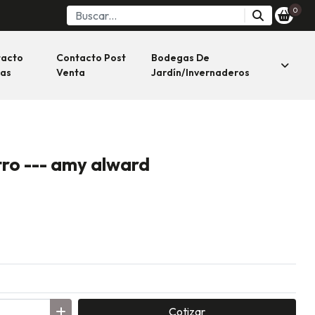
0
tacto
Contacto Post
Bodegas De
as
Venta
Jardín/invernaderos
ltro --- amy alward
Cotizar