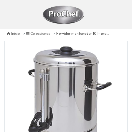
Hervidor mantenedor 10 lt prochef eléctrico acero inoxidable
Inicio
Colecciones