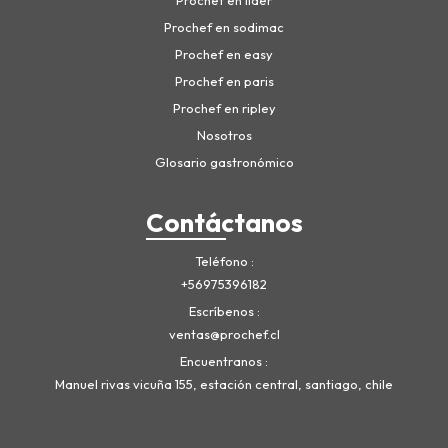
Prochef en lider
Prochef en sodimac
Prochef en easy
Prochef en paris
Prochef en ripley
Nosotros
Glosario gastronómico
Contáctanos
Teléfono
+56975396182
Escríbenos
ventas@prochef.cl
Encuentranos
Manuel rivas vicuña 155, estación central, santiago, chile