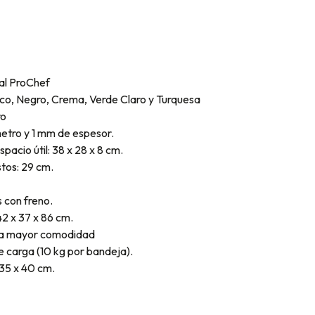
nal ProChef
nco, Negro, Crema, Verde Claro y Turquesa
ro
metro y 1 mm de espesor.
pacio útil: 38 x 28 x 8 cm.
stos: 29 cm.
 con freno.
2 x 37 x 86 cm.
ara mayor comodidad
 carga (10 kg por bandeja).
35 x 40 cm.