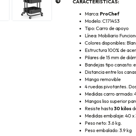
CARACTERISTICAS:
Marca:
ProChef
Modelo: C1714S3
Tipo: Carro de apoyo
Línea: Mobiliario Funcio
Colores disponibles: Bla
Estructura 100% de ace
Pilares de 15 mm de diá
Bandejas tipo canasto: es
Distancia entre los cana
Mango removible
4 ruedas pivotantes. Dos
Medidas carro armado: 4
Mangos liso superior p
Resiste hasta
30 kilos
de
Medidas embalaje: 40 x 
Peso neto: 3.6 kg.
Peso embalado: 3.9 kg