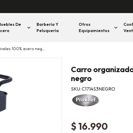
uebles De
Barbería Y
Otros
Con
cero
Peluquería
Equipamientos
Vent
iveles 100% acero negro
Carro organizado
negro
SKU: C1714S3NEGRO
$ 16.990