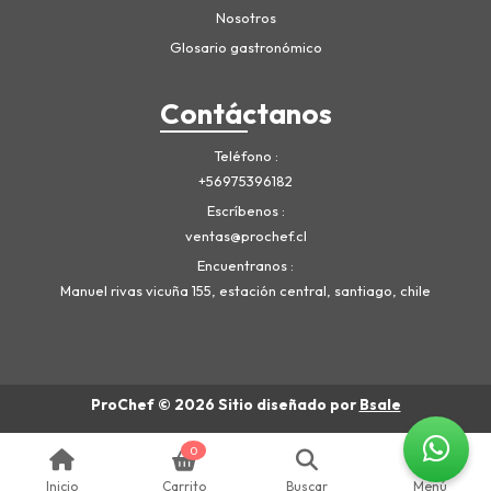
Nosotros
Glosario gastronómico
Contáctanos
Teléfono
+56975396182
Escríbenos
ventas@prochef.cl
Encuentranos
Manuel rivas vicuña 155, estación central, santiago, chile
ProChef © 2026
Sitio diseñado por
Bsale
0
Inicio
Carrito
Buscar
Menú