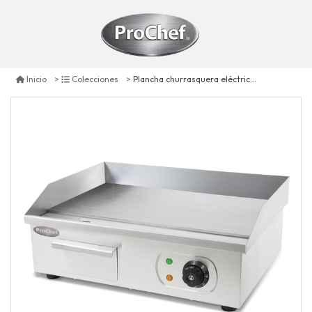
Plancha churrasquera eléctrica 55 x 35 cm. ac inox
Inicio
Colecciones