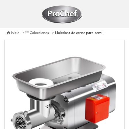
Moledora de carne para semi congelados 12 kg. ó 120 kg/hora
Inicio
Colecciones