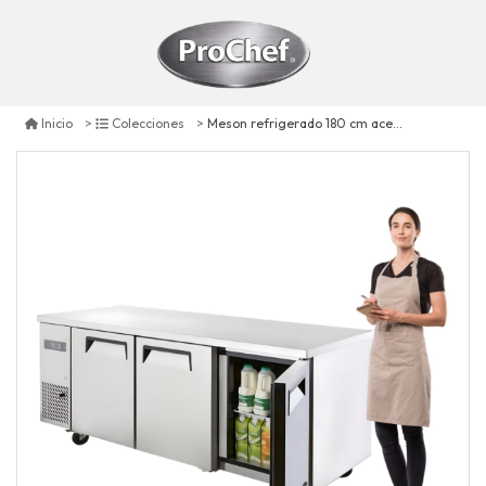
Meson refrigerado 180 cm acero inox. 3 ptas 510 lt
Inicio
Colecciones