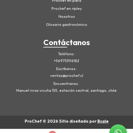
Prochef en paris
Prochef en ripley
Nosotros
Glosario gastronómico
Contáctanos
Teléfono
+56975396182
Escríbenos
ventas@prochef.cl
Encuentranos
Manuel rivas vicuña 155, estación central, santiago, chile
ProChef © 2026
Sitio diseñado por
Bsale