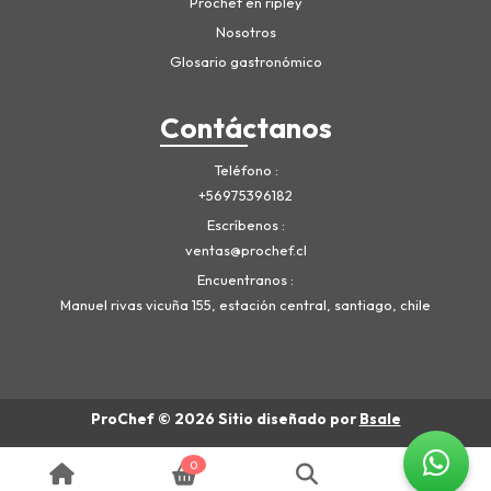
Prochef en ripley
Nosotros
Glosario gastronómico
Contáctanos
Teléfono
+56975396182
Escríbenos
ventas@prochef.cl
Encuentranos
Manuel rivas vicuña 155, estación central, santiago, chile
ProChef © 2026
Sitio diseñado por
Bsale
0