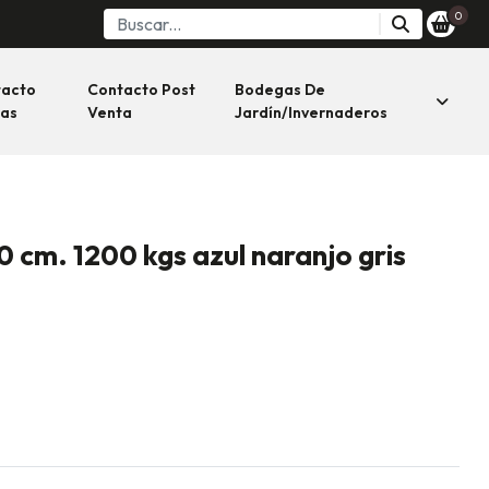
0
tacto
Contacto Post
Bodegas De
as
Venta
Jardín/invernaderos
cm. 1200 kgs azul naranjo gris