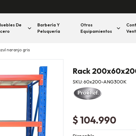
uebles De
Barbería Y
Otros
Con
cero
Peluquería
Equipamientos
Vent
ul naranjo gris
Rack 200x60x200 
SKU: 60x200-ANG300K
$ 104.990