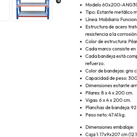
Modelo 60x200-ANG3
Tipo: Estante metálico
Línea: Mobiliario Funcio
Estructura de acero trat
resistencia a la corrosión
Color de estructura: Pil
Cada marco consiste en 2
Cada bandeja está compu
refuerzo.
Color de bandejas: gris c
Capacidad de peso: 300
Dimensiones estante ar
Pilares: 8 x 4 x 200 cm.
Vigas: 6 x 4 x 200 cm.
Planchas de bandeja: 92
Peso neto: 47.41 kg.
Dimensiones embalaje:
Caja 1: 17x9x207 cm (12.