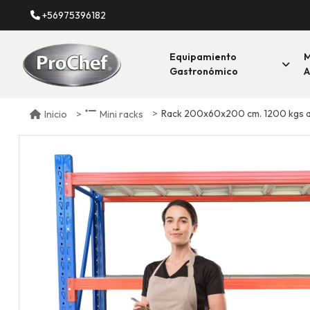
+56975396182
Equipamiento
M
Gastronómico
A
Rack 200x60x200 cm. 1200 kgs az
Inicio
Mini racks