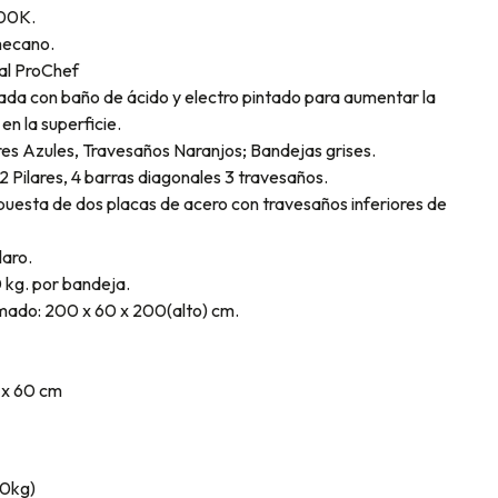
00K.
 mecano.
nal ProChef
ada con baño de ácido y electro pintado para aumentar la
 en la superficie.
ares Azules, Travesaños Naranjos; Bandejas grises.
 Pilares, 4 barras diagonales 3 travesaños.
esta de dos placas de acero con travesaños inferiores de
laro.
 kg. por bandeja.
mado: 200 x 60 x 200(alto) cm.
 x 60 cm
10kg)