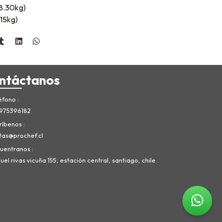
18.30kg)
.15kg)
ntáctanos
éfono
975396182
ríbenos
tas@prochef.cl
uentranos
el rivas vicuña 155, estación central, santiago, chile