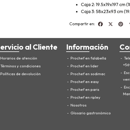
Caja 2: 19.5x19x197 cm (
Caja 3: 58x23x93 cm (19
Compartir en:
ervicio al Cliente
Información
Co
Horarios de atención
Prochef en falabella
Tel
+56
Términos y condiciones
Prochef en lider
Esc
Políticas de devolución
Prochef en sodimac
ven
Prochef en easy
Enc
Prochef en paris
Manu
Prochef en ripley
Nosotros
Glosario gastronómico