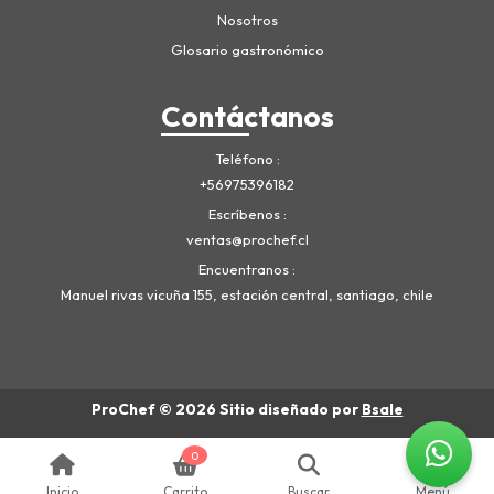
Nosotros
Glosario gastronómico
Contáctanos
Teléfono
+56975396182
Escríbenos
ventas@prochef.cl
Encuentranos
Manuel rivas vicuña 155, estación central, santiago, chile
ProChef © 2026
Sitio diseñado por
Bsale
0
Inicio
Carrito
Buscar
Menú