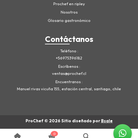
Prochef en ripley
Nosotros
Glosario gastronómico
Contáctanos
Teléfono
+56975396182
Escríbenos
ventas@prochef.cl
Encuentranos
Manuel rivas vicuña 155, estación central, santiago, chile
ProChef © 2026
Sitio diseñado por
Bsale
0