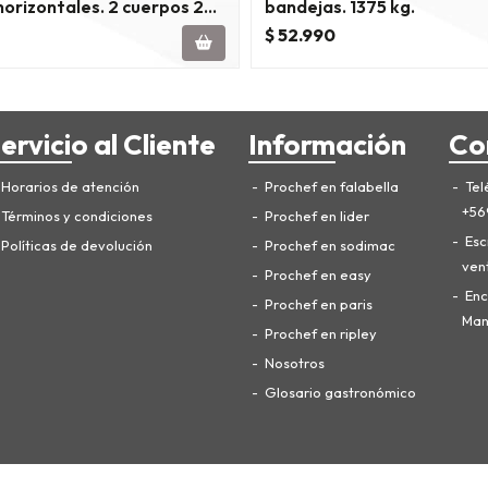
orizontales. 2 cuerpos 2
bandejas. 1375 kg.
$ 52.990
ervicio al Cliente
Información
Co
Horarios de atención
Prochef en falabella
Tel
+56
Términos y condiciones
Prochef en lider
Esc
Políticas de devolución
Prochef en sodimac
ven
Prochef en easy
Enc
Prochef en paris
Manu
Prochef en ripley
Nosotros
Glosario gastronómico
ProChef © 2026
Sitio diseñado por
Bsale