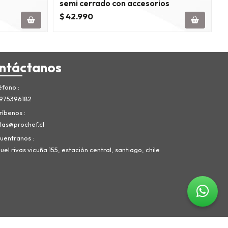
semi cerrado con accesorios
a
$ 42.990
$
ntáctanos
éfono
975396182
ríbenos
tas@prochef.cl
uentranos
el rivas vicuña 155, estación central, santiago, chile