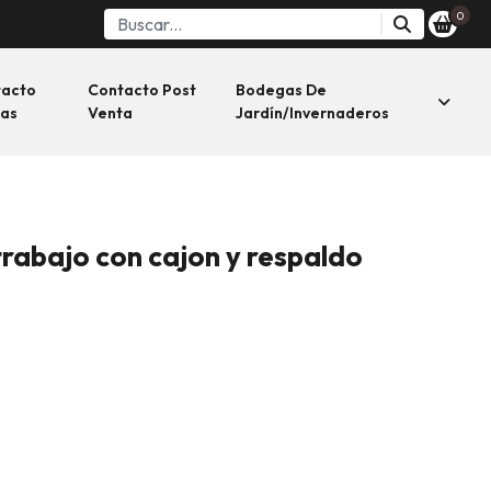
0
tacto
Contacto Post
Bodegas De
as
Venta
Jardín/invernaderos
rabajo con cajon y respaldo