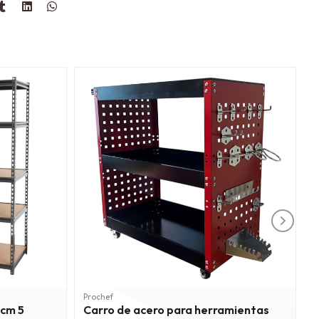
Prochef
P
 cm 5
Carro de acero para herramientas
M