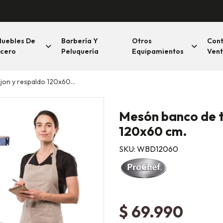
uebles De
Barbería Y
Otros
Con
cero
Peluquería
Equipamientos
Vent
n y respaldo 120x60 cm.
Mesón banco de t
120x60 cm.
SKU: WBD12060
$ 69.990