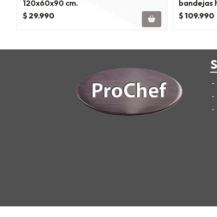
120x60x90 cm.
bandejas h
puertas
$ 29.990
$ 109.990
S