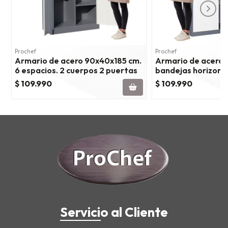
Prochef
Prochef
Armario de acero 90x40x185 cm.
Armario de acero 
6 espacios. 2 cuerpos 2 puertas
bandejas horizonta
cuerpos 2 puertas
$ 109.990
$ 109.990
Servicio al Cliente