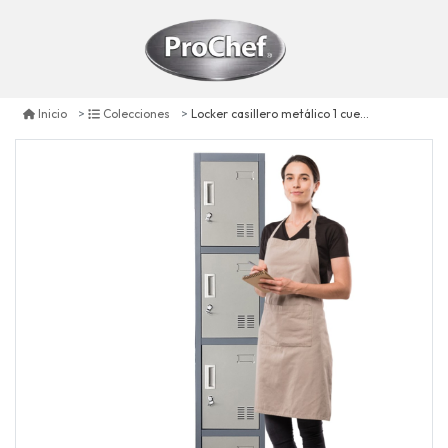
Locker casillero metálico 1 cuerpo 4 puertas
Inicio
Colecciones