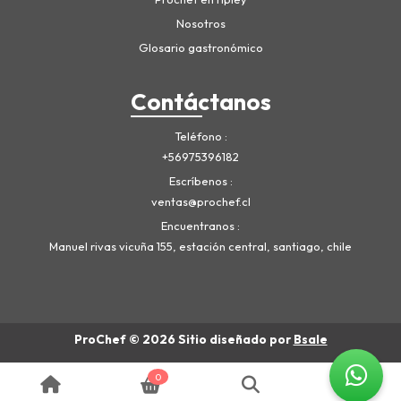
Nosotros
Glosario gastronómico
Contáctanos
Teléfono
+56975396182
Escríbenos
ventas@prochef.cl
Encuentranos
Manuel rivas vicuña 155, estación central, santiago, chile
ProChef © 2026
Sitio diseñado por
Bsale
0