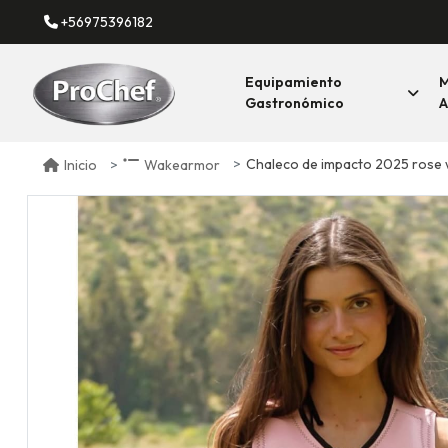
+56975396182
Equipamiento
M
Gastronómico
A
Chaleco de impacto 2025 rose
Inicio
Wakearmor