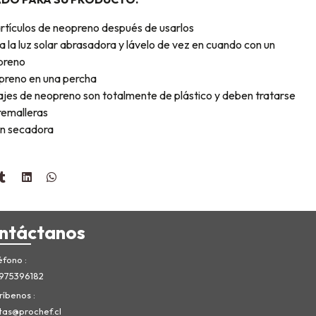
artículos de neopreno después de usarlos
 la luz solar abrasadora y lávelo de vez en cuando con un
preno
opreno en una percha
rajes de neopreno son totalmente de plástico y deben tratarse
remalleras
en secadora
ntáctanos
éfono
975396182
ríbenos
tas@prochef.cl