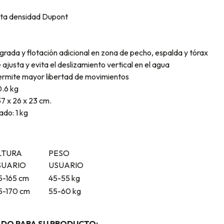
lta densidad Dupont
grada y flotación adicional en zona de pecho, espalda y tórax
justa y evita el deslizamiento vertical en el agua
ermite mayor libertad de movimientos
0.6 kg
7 x 26 x 23 cm.
do: 1 kg
LTURA
PESO
SUARIO
USUARIO
5-165 cm
45-55 kg
5-170 cm
55-60 kg
ADO PARA SU PRODUCTO: