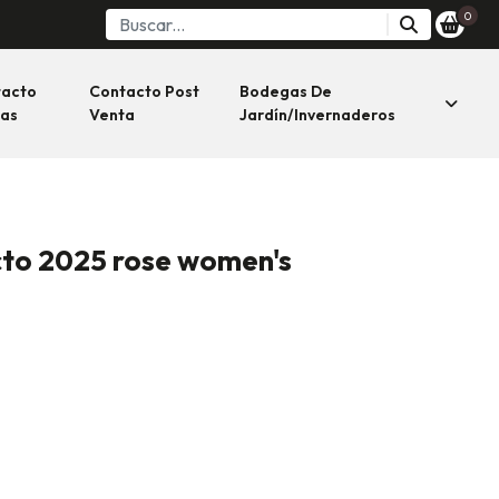
0
tacto
Contacto Post
Bodegas De
as
Venta
Jardín/invernaderos
cto 2025 rose women's