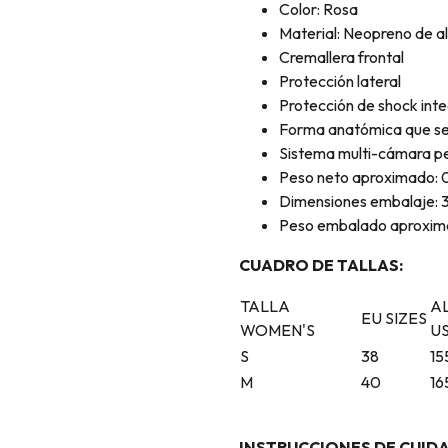
Color: Rosa
Material: Neopreno de a
Cremallera frontal
Protección lateral
Protección de shock inte
Forma anatómica que se a
Sistema multi-cámara p
Peso neto aproximado: 
Dimensiones embalaje: 3
Peso embalado aproxima
CUADRO DE TALLAS:
TALLA
A
EU SIZES
WOMEN'S
U
S
38
15
M
40
16
INSTRUCCIONES DE CUID