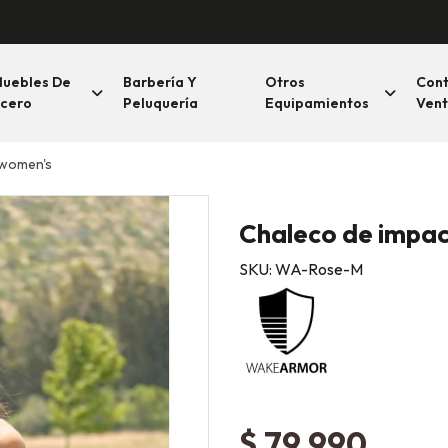
uebles De
Barbería Y
Otros
Con
cero
Peluquería
Equipamientos
Vent
 women's
Chaleco de impa
SKU: WA-Rose-M
$ 79.990