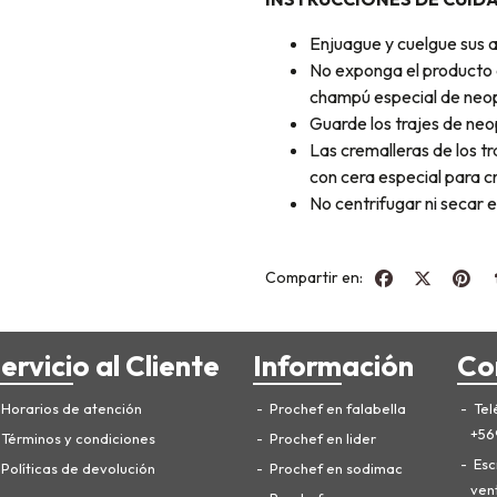
Enjuague y cuelgue sus 
No exponga el producto a
champú especial de neo
Guarde los trajes de ne
Las cremalleras de los t
con cera especial para c
No centrifugar ni secar 
Compartir en:
ervicio al Cliente
Información
Co
Horarios de atención
Prochef en falabella
Tel
+56
Términos y condiciones
Prochef en lider
Esc
Políticas de devolución
Prochef en sodimac
ven