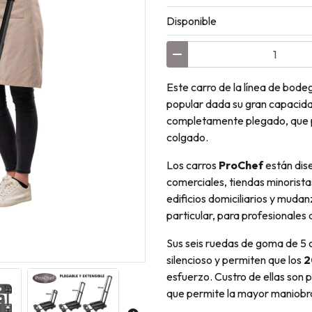
Disponible
Este carro de la línea de bod
popular dada su gran capacid
completamente plegado, que p
colgado.
Los carros
ProChef
están dis
comerciales, tiendas minoristas
edificios domiciliarios y muda
particular, para profesionales
Sus seis ruedas de goma de 5
silencioso y permiten que los
2
esfuerzo. Custro de ellas son p
que permite la mayor maniobra