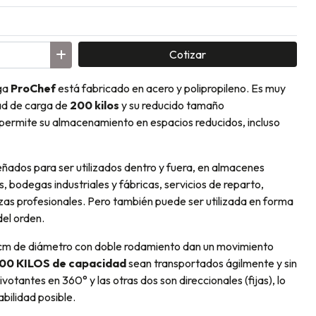
Cotizar
ega
ProChef
está fabricado en acero y polipropileno. Es muy
ad de carga de
200 kilos
y su reducido tamaño
ermite su almacenamiento en espacios reducidos, incluso
eñados para ser utilizados dentro y fuera, en almacenes
, bodegas industriales y fábricas, servicios de reparto,
nzas profesionales. Pero también puede ser utilizada en forma
 del orden.
 cm de diámetro con doble rodamiento dan un movimiento
0
0 KILOS de capacidad
sean transportados ágilmente y sin
ivotantes en 360° y las otras dos son direccionales (fijas), lo
bilidad posible.