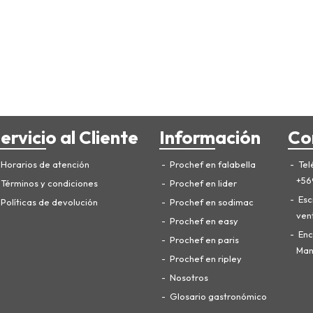
ervicio al Cliente
Información
Co
Horarios de atención
Prochef en falabella
Tel
+56
Términos y condiciones
Prochef en lider
Esc
Políticas de devolución
Prochef en sodimac
ven
Prochef en easy
Enc
Prochef en paris
Manu
Prochef en ripley
Nosotros
Glosario gastronómico