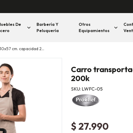
uebles De
Barbería Y
Otros
Con
cero
Peluquería
Equipamientos
Vent
x57 cm. capacidad 200k
Carro transporta
200k
SKU: LWFC-05
$ 27.990