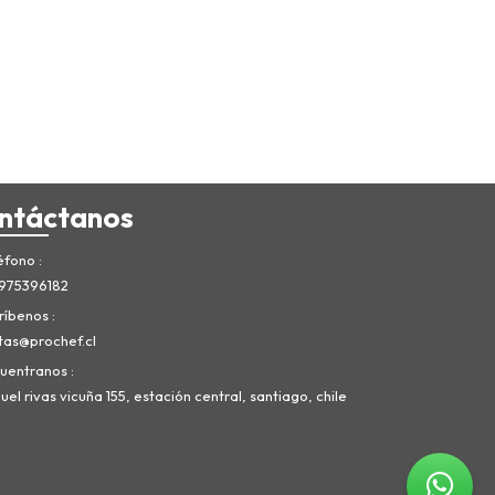
ntáctanos
éfono
975396182
ríbenos
tas@prochef.cl
uentranos
el rivas vicuña 155, estación central, santiago, chile