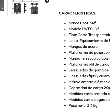
CARACTERISTICAS
:
Marca
ProChef
Modelo LWFC-05
Tipo: Carro Transportad
Línea: Equipamiento de
Mangos de acero
Plataforma de polipropil
Mango telescópico abati
Plataforma útil de carga
Seis ruedas de goma de
Dos ruedas fijas y custr
Incluye amarra elástica 
Capacidad de carga
20
Medidas carro armado co
Medidas carro plegado c
Peso neto: 3.6 kg.