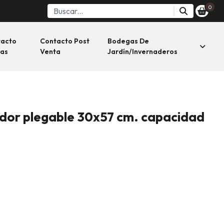
0
tacto
Contacto Post
Bodegas De
as
Venta
Jardín/invernaderos
dor plegable 30x57 cm. capacidad